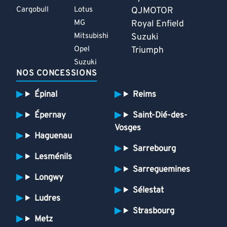
Cargobull
Lotus
QJMOTOR
MG
Royal Enfield
Mitsubishi
Suzuki
Opel
Triumph
Suzuki
NOS CONCESSIONS
Épinal
Reims
Épernay
Saint-Dié-des-
Vosges
Haguenau
Sarrebourg
Lesménils
Sarreguemines
Longwy
Sélestat
Ludres
Strasbourg
Metz