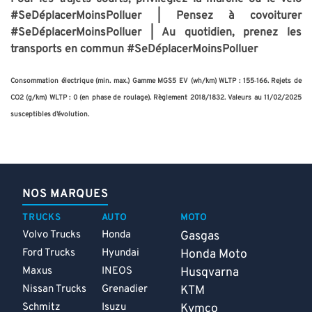
#SeDéplacerMoinsPolluer |
Pensez à covoiturer
#SeDéplacerMoinsPolluer |
Au quotidien, prenez les
transports en commun #SeDéplacerMoinsPolluer
Consommation électrique (min. max.) Gamme MGS5 EV (wh/km) WLTP : 155‑166. Rejets de
CO2 (g/km) WLTP : 0 (en phase de roulage). Règlement 2018/1832. Valeurs au 11/02/2025
susceptibles d’évolution.
NOS MARQUES
TRUCKS
AUTO
MOTO
Volvo Trucks
Honda
Gasgas
Ford Trucks
Hyundai
Honda Moto
Maxus
INEOS
Husqvarna
Nissan Trucks
Grenadier
KTM
Schmitz
Isuzu
Kymco