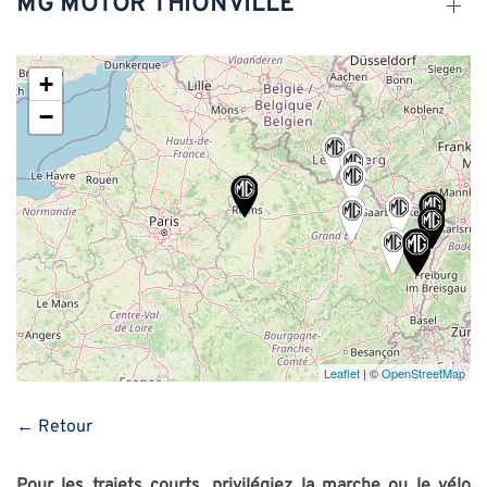
MG MOTOR THIONVILLE
+
−
Leaflet
| ©
OpenStreetMap
← Retour
Pour les trajets courts, privilégiez la marche ou le vélo